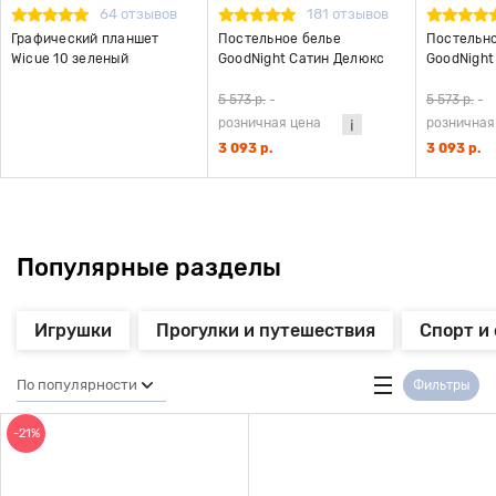
64 отзывов
181 отзывов
Графический планшет
Постельное белье
Постельно
Wicue 10 зеленый
GoodNight Сатин Делюкс
GoodNight
Кидс 44 с компаньоном (с
Кидс 22 с
нав. 50х70)
нав. 50х70
5 573 р.
-
5 573 р.
-
розничная цена
розничная
3 093 р.
3 093 р.
Популярные разделы
Игрушки
Прогулки и путешествия
Спорт и
По популярности
Фильтры
-21%