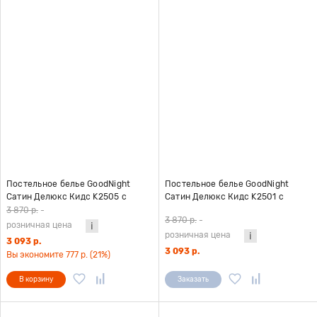
Постельное белье GoodNight
Постельное белье GoodNight
Сатин Делюкс Кидс K2505 с
Сатин Делюкс Кидс K2501 с
компаньоном 1,5 сп. (с нав. 50х70)
компаньоном 1,5 сп. (с нав. 50х70)
3 870 р.
-
3 870 р.
-
розничная цена
розничная цена
3 093 р.
3 093 р.
Вы экономите 777 р. (21%)
В корзину
Заказать