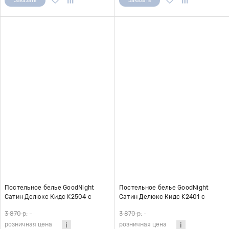
Заказать
Заказать
Постельное белье GoodNight
Постельное белье GoodNight
Сатин Делюкс Кидс K2504 с
Сатин Делюкс Кидс K2401 с
компаньоном 1,5 сп. (с нав. 50х70)
компаньоном (с нав. 50х70)
3 870 р.
-
3 870 р.
-
розничная цена
розничная цена