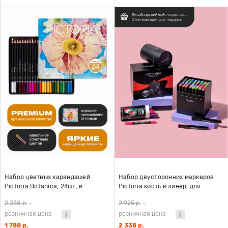
Набор цветных карандашей
Набор двусторонних маркеров
Pictoria Botanica, 24шт, в
Pictoria кисть и линер, для
металлической коробке
скетчинга и творчества, 60
2 238 р.
-
2 925 р.
-
цветов
розничная цена
розничная цена
1 788 р.
2 338 р.