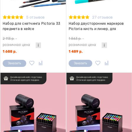
5 отзывов
27 отзывов
Набор для скетчинга Pictoria 33
Набор двусторонних маркеров
предмета в кейсе
Pictoria кисть и линер, для
скетчинга и творчества, 24 цвета
2 113 р.
-
1 863 р.
-
розничная цена
розничная цена
1 688 р.
1 489 р.
Заказать
Заказать