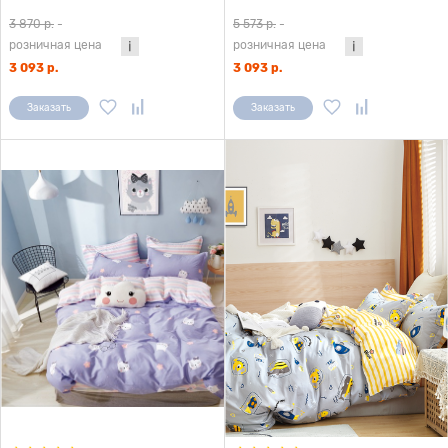
компаньоном 1,5 сп. (с нав. 50х70)
компаньоном (с нав. 50х70)
3 870 р.
-
5 573 р.
-
розничная цена
розничная цена
3 093 р.
3 093 р.
Заказать
Заказать