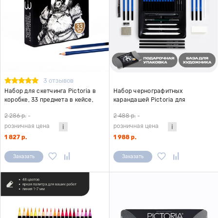
3 отзывов
Набор для скетчинга Pictoria в
Набор чернографитных
коробке, 33 предмета в кейсе,
карандашей Pictoria для
скетчбук в комплекте
скетчинга, 23шт, металлическая
2 286 р.
-
2 488 р.
-
коробка
розничная цена
розничная цена
1 827 р.
1 988 р.
Заказать
Заказать