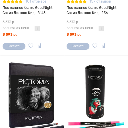
181 отзывов
157 отзывов
Постельное белье GoodNight
Постельное белье GoodNight
Сатин Делюкс Кидс В143 с
Сатин Делюкс Кидс 236 с
компаньоном 1,5 сп. (с нав. 50х70)
компаньоном 1,5 сп. (с нав. 50х70)
5 573 р.
-
5 573 р.
-
розничная цена
розничная цена
3 093 р.
3 093 р.
Заказать
Заказать