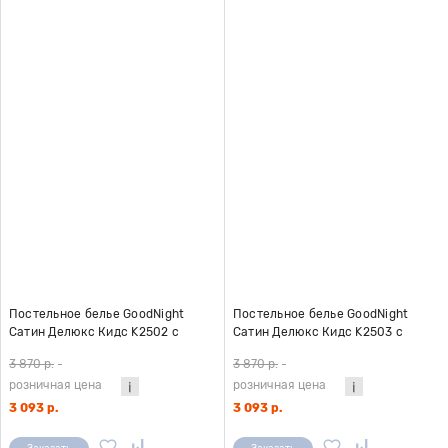
Постельное белье GoodNight
Постельное белье GoodNight
Сатин Делюкс Кидс K2502 с
Сатин Делюкс Кидс K2503 с
компаньоном (с нав. 50х70)
компаньоном (с нав. 50х70)
3 870 р.
-
3 870 р.
-
розничная цена
розничная цена
3 093 р.
3 093 р.