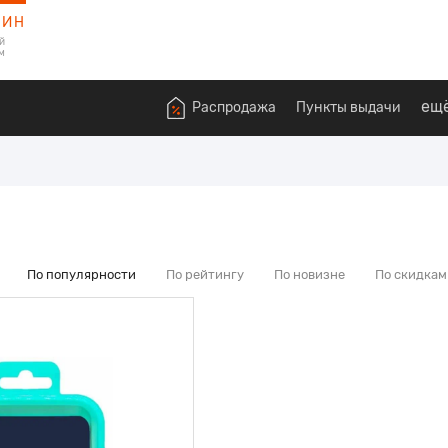
ЗИН
й
м
Д
ещ
Распродажа
Пункты выдачи
По популярности
По рейтингу
По новизне
По скидкам