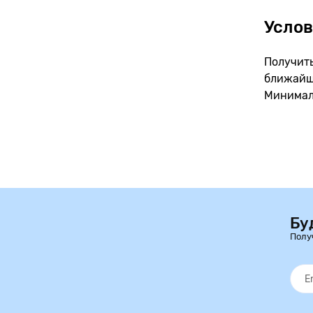
Услов
Получить
ближайши
Минималь
Бу
Полу