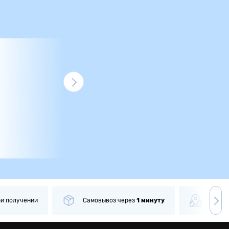
ри получении
Самовывоз
через
1 минуту
Боле