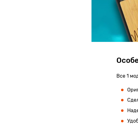
Особ
Все 1 м
Ори
Сдел
Над
Удоб