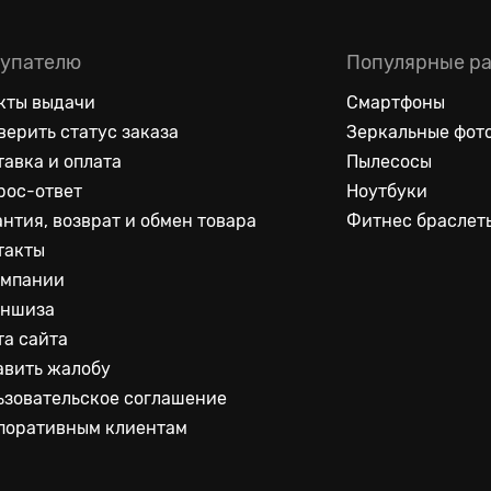
упателю
Популярные р
кты выдачи
Смартфоны
верить статус заказа
Зеркальные фот
тавка и оплата
Пылесосы
рос-ответ
Ноутбуки
антия, возврат и обмен товара
Фитнес браслет
такты
омпании
ншиза
та сайта
авить жалобу
ьзовательское соглашение
поративным клиентам