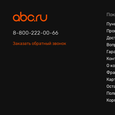
Пок
Пун
Про
8-800-222-00-66
Дос
Заказать обратный звонок
Воп
Гар
Кон
О к
Фра
Кар
Ост
Пол
Кор