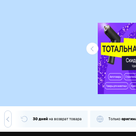
Ликвидация
чии
30 дней
на
возврат товара
Только
оригин